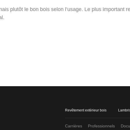
is plutôt le bon bois selon l’usage. Le plus important reste
al.
Revêtement extérieur bois
Lambris
Carrières
Professionnels
Docu