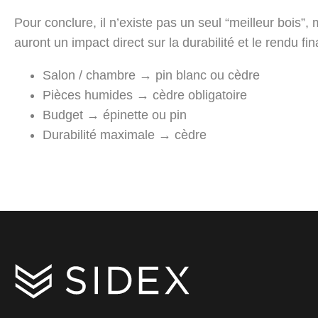
Pour conclure, il n’existe pas un seul “meilleur bois”, ma
auront un impact direct sur la durabilité et le rendu fin
Salon / chambre → pin blanc ou cèdre
Pièces humides → cèdre obligatoire
Budget → épinette ou pin
Durabilité maximale → cèdre