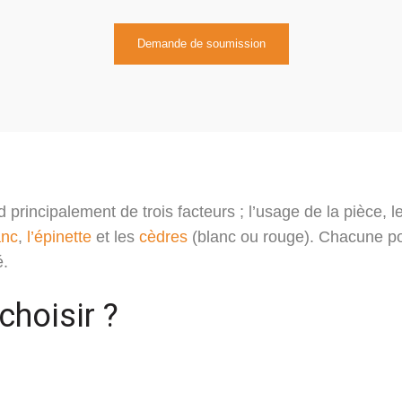
Demande de soumission
principalement de trois facteurs ; l’usage de la pièce, 
anc
,
l’épinette
et les
cèdres
(blanc ou rouge). Chacune pos
é.
choisir ?