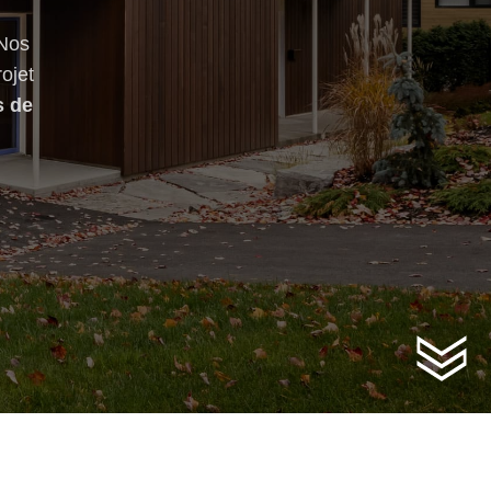
 Nos
rojet
s de