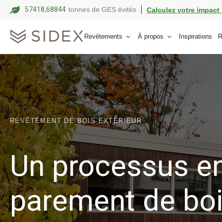
57418,68865
tonnes de GES évités
Calculez votre impact 
Revêtements
À propos
Inspirations
R
REVÊTEMENT DE BOIS EXTÉRIEUR
Un processus en
parement de bo