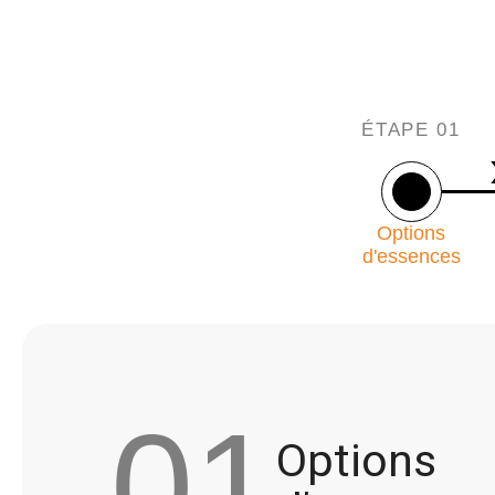
ÉTAPE 01
Options
d'essences
01
Options