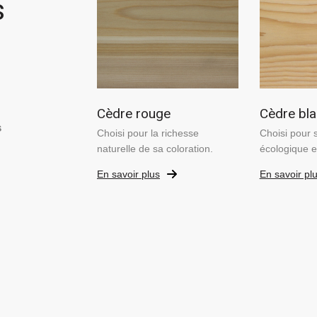
s
Cèdre rouge
Cèdre bl
s
Choisi pour la richesse
Choisi pour 
naturelle de sa coloration.
écologique et
En savoir plus
En savoir pl