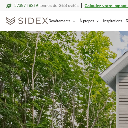
57387,18241
tonnes de GES évités
Calculez votre impact 
Revêtements
À propos
Inspirations
R