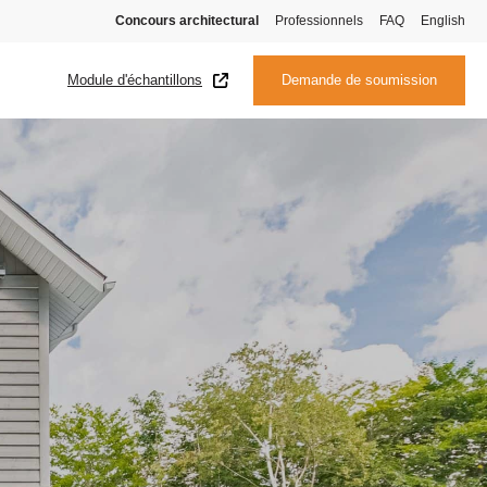
Concours architectural
Professionnels
FAQ
English
Module d'échantillons
Demande de soumission