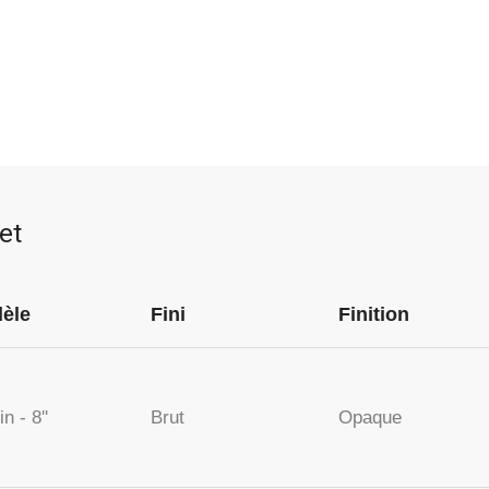
et
èle
Fini
Finition
n - 8''
Brut
Opaque