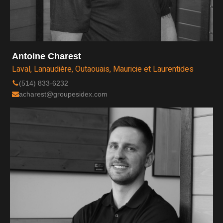
Antoine Charest
Laval, Lanaudière, Outaouais, Mauricie et Laurentides
(514) 833-6232
acharest@groupesidex.com