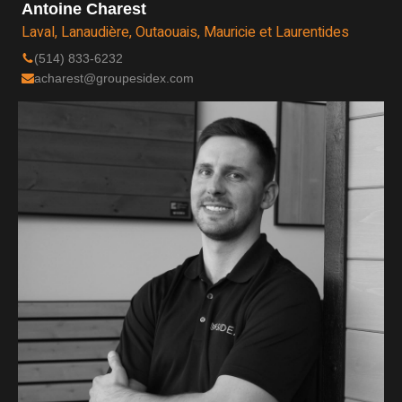
Antoine Charest
Laval, Lanaudière, Outaouais, Mauricie et Laurentides
(514) 833-6232
acharest@groupesidex.com