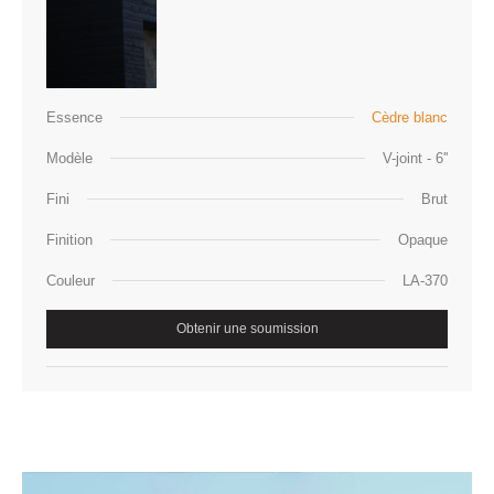
Essence
Cèdre blanc
Modèle
V-joint - 6''
Fini
Brut
Finition
Opaque
Couleur
LA-370
Obtenir une soumission