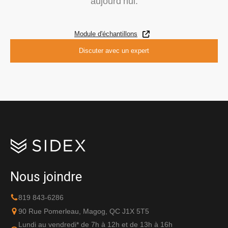
aujourd’hui.
Module d'échantillons
Discuter avec un expert
Nous joindre
819 843-6286
90 Rue Pomerleau, Magog, QC J1X 5T5
Lundi au vendredi* de 7h à 12h et de 13h à 16h