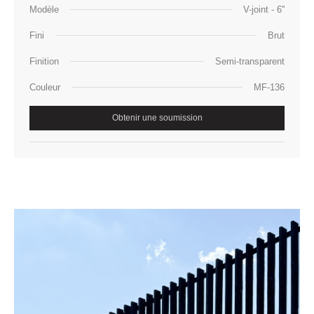
Modèle
V-joint - 6''
Fini
Brut
Finition
Semi-transparent
Couleur
MF-136
Obtenir une soumission