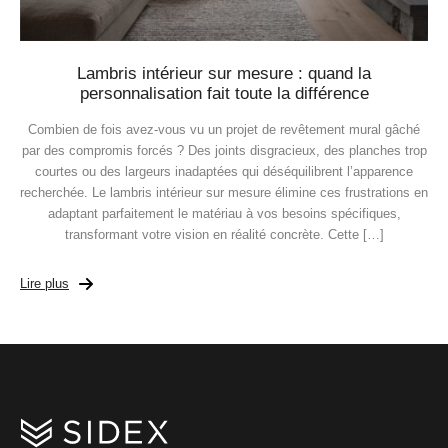
Lambris intérieur sur mesure : quand la
personnalisation fait toute la différence
Combien de fois avez-vous vu un projet de revêtement mural gâché
par des compromis forcés ? Des joints disgracieux, des planches trop
courtes ou des largeurs inadaptées qui déséquilibrent l’apparence
recherchée. Le lambris intérieur sur mesure élimine ces frustrations en
adaptant parfaitement le matériau à vos besoins spécifiques,
transformant votre vision en réalité concrète. Cette […]
Lire plus