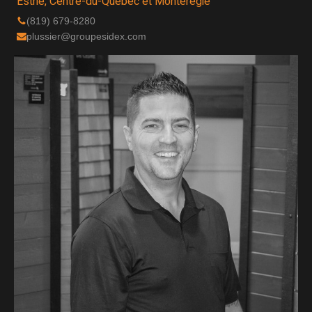
Estrie, Centre-du-Québec et Montérégie
(819) 679-8280
plussier@groupesidex.com