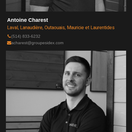
Antoine Charest
Laval, Lanaudière, Outaouais, Mauricie et Laurentides
(514) 833-6232
acharest@groupesidex.com